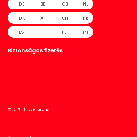
DE
BE
GB
NL
DK
AT
CH
FR
ES
IT
PL
PT
Biztonságos fizetés
©
2026
, Travelcircus